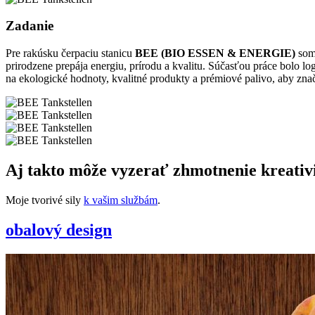
Zadanie
Pre rakúsku čerpaciu stanicu
BEE (BIO ESSEN & ENERGIE)
som 
prirodzene prepája energiu, prírodu a kvalitu. Súčasťou práce bolo l
na ekologické hodnoty, kvalitné produkty a prémiové palivo, aby zna
Aj takto môže vyzerať zhmotnenie kreativ
Moje tvorivé sily
k vašim službám
.
obalový design