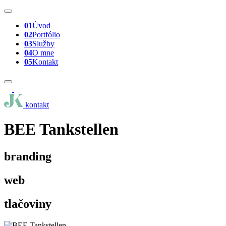
01
Úvod
02
Portfólio
03
Služby
04
O mne
05
Kontakt
kontakt
BEE Tankstellen
branding
web
tlačoviny