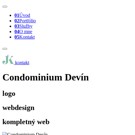
01
Úvod
02
Portfólio
03
Služby
04
O mne
05
Kontakt
kontakt
Condominium Devín
logo
webdesign
kompletný web