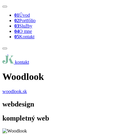
01
Úvod
02
Portfólio
03
Služby
04
O mne
05
Kontakt
kontakt
Woodlook
woodlook.sk
webdesign
kompletný web